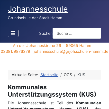
Johannesschule
Grundschule der Stadt Hamm
Suchen
An der Johanneskirche 26 59065 Hamm
02381/9876279 johannesschule@grjoh.schulen-hamm.de
Aktuelle Seite:
Startseite
OGS
KUS
Kommunales
Unterstützungssystem (KUS)
Die Johannesschule ist Teil des
Kommunalen
Unterstützungssystems Hamm (KUS)
, das