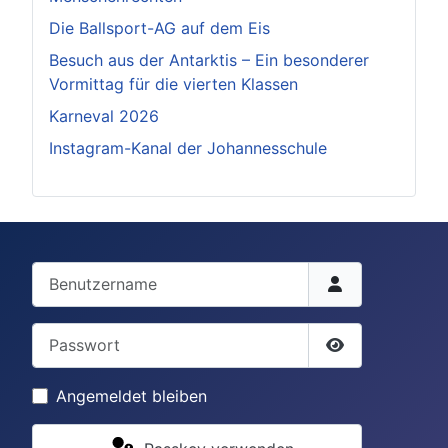
Die Ballsport-AG auf dem Eis
Besuch aus der Antarktis – Ein besonderer
Vormittag für die vierten Klassen
Karneval 2026
Instagram-Kanal der Johannesschule
Benutzername
Passwort
Passwort anze
Angemeldet bleiben