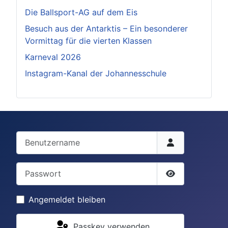
Die Ballsport-AG auf dem Eis
Besuch aus der Antarktis – Ein besonderer
Vormittag für die vierten Klassen
Karneval 2026
Instagram-Kanal der Johannesschule
Benutzername
Passwort
Passwort anze
Angemeldet bleiben
Passkey verwenden