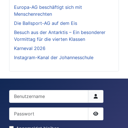
Europa-AG beschäftigt sich mit
Menschenrechten
Die Ballsport-AG auf dem Eis
Besuch aus der Antarktis – Ein besonderer
Vormittag für die vierten Klassen
Karneval 2026
Instagram-Kanal der Johannesschule
Benutzername
Passwort
Passwort anze